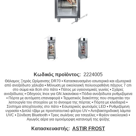
Κωδικός προϊόντος:
2224005
Θάλαμος Ξηράς Ωρίμανσης DR70 • Κατασκευασμένο εσωτερικά και εξωτερικά
από ανοξείδωτο χάλυβα • Μόνωση με οικολογική πολυουρεθάνη πάχους 7 cm
στο σώμα και 8cm στο πάτο • Πάτος με υγειονομικές γωνίες • Σχάρες
ανοξείδωτες • Οδηγούς Inox για GN λεκανάκια • Πόδια ανοξείδωτα ρυθμιζόμενα
• Πόρτα με αυτόματη επαναφορά • Τερματικός διακόπτης που σταματάει την
λειτουργία του στοιχείου με το άνοιγμα της πόρτας • Πόρτα με κλειδαριά •
Σύστημα αποχέτευσης στο πάτο • Εσωτερικός φωτισμός LED • Ρυθμιζόμενη
υγρασία • Διπλό τζάμι με προστατευτικό φίλτρο UV • Αντιβακτηριδιακή λάμπα
UVC • Σύνδεση Bluetooth • Τρεις σωλήνες για τσιγγέλες • Φρέον οικολογικό •
Αγωγός αέρα για ομοιόμορφη κατανομή της ψύξης
Κατασκευαστής:
ASTIR FROST