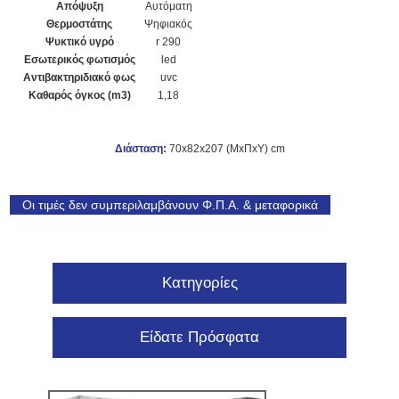
Απόψυξη
Αυτόματη
Θερμοστάτης
Ψηφιακός
Ψυκτικό υγρό
r 290
Εσωτερικός φωτισμός
led
Αντιβακτηριδιακό φως
uvc
Καθαρός όγκος (m3)
1,18
Διάσταση:
70x82x207 (ΜxΠxΥ) cm
Οι τιμές δεν συμπεριλαμβάνουν Φ.Π.Α. & μεταφορικά
Κατηγορίες
Είδατε Πρόσφατα