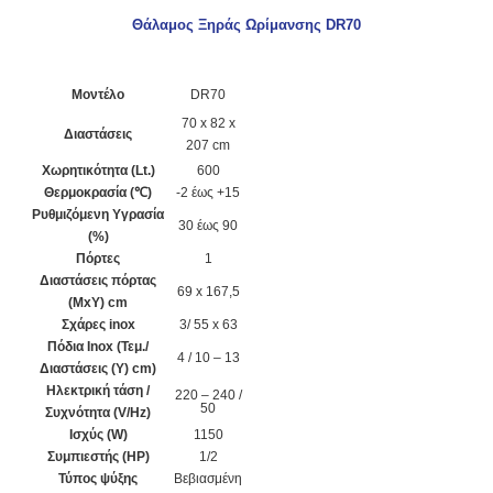
Θάλαμος Ξηράς Ωρίμανσης DR70
Μοντέλο
DR70
70 x 82 x
Διαστάσεις
207 cm
Χωρητικότητα (Lt.)
600
Θερμοκρασία (℃)
-2 έως +15
Ρυθμιζόμενη Υγρασία
30 έως 90
(%)
Πόρτες
1
Διαστάσεις πόρτας
69 x 167,5
(ΜxΥ) cm
Σχάρες inox
3/ 55 x 63
Πόδια Inox (Τεμ./
4 / 10 – 13
Διαστάσεις (Υ) cm)
Ηλεκτρική τάση /
220 – 240 /
50
Συχνότητα (V/Hz)
Ισχύς (W)
1150
Συμπιεστής (HP)
1/2
Τύπος ψύξης
Βεβιασμένη