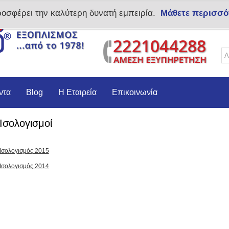
ροσφέρει την καλύτερη δυνατή εμπειρία.
Μάθετε περισσό
Δημιoυργία λογαριασμο
ντα
Blog
Η Εταιρεία
Επικοινωνία
Ισολογισμοί
Ισολογισμός 2015
Ισολογισμός 2014