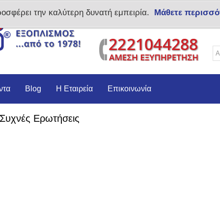
ροσφέρει την καλύτερη δυνατή εμπειρία.
Μάθετε περισσό
Δημιoυργία λογαριασμο
ντα
Blog
Η Εταιρεία
Επικοινωνία
Συχνές Ερωτήσεις