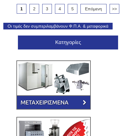
1
2
3
4
5
Επόμενη
>>
Οι τιμές δεν συμπεριλαμβάνουν Φ.Π.Α. & μεταφορικά
Κατηγορίες