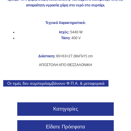
απαραίτητη υγρασία χάρη στο νερό στο συρτάρι.
Τεχνικά Χαρακτηριστικά:
Ισχύς:
5440 W
Τάση:
400 V
Διάσταση:
80×63×27 (ΜxΠxΥ) cm
ΑΠΟΣΤΟΛΗ ΑΠΟ ΘΕΣΣΑΛΟΝΙΚΗ
Οι τιμές δεν συμπεριλαμβάνουν Φ.Π.Α. & μεταφορικά
Κατηγορίες
Είδατε Πρόσφατα