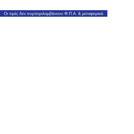
Οι τιμές δεν συμπεριλαμβάνουν Φ.Π.Α. & μεταφορικά