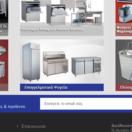
ς & προϊόντα.
Διεύθυνση
Επικοινωνία
Ν.Αρτάκη 