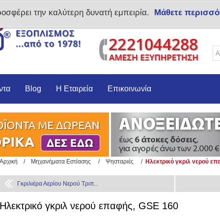
ροσφέρει την καλύτερη δυνατή εμπειρία.
Μάθετε περισσό
Δημιoυργία λογαριασμο
ντα
Blog
Η Εταιρεία
Επικοινωνία
Αρχική
/
Μηχανήματα Εστίασης
/
Ψησταριές
/
Ηλεκτρικό γκριλ νερού επ
Γκριλιέρα Αερίου Νερού Τριπ...
Ηλεκτρικό γκριλ νερού επαφής, GSE 160