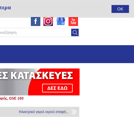
τερα
ύ
Σύνδεση
Αγαπημένα
(0)
Καλάθι αγορών
(0)
OK
αφής, GSE 160
Ηλεκτρικό γκριλ νερού επαφή...