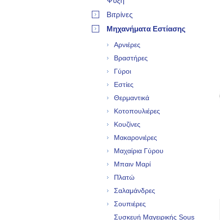
Ψύξη
Βιτρίνες
Μηχανήματα Εστίασης
Αρνιέρες
Βραστήρες
Γύροι
Εστίες
Θερμαντικά
Κοτοπουλιέρες
Κουζίνες
Μακαρονιέρες
Μαχαίρια Γύρου
Μπαιν Μαρί
Πλατώ
Σαλαμάνδρες
Σουπιέρες
Συσκευή Μαγειρικής Sous