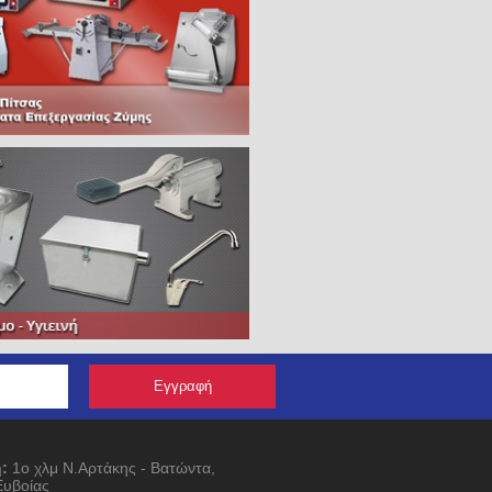
:
1ο χλμ Ν.Αρτάκης - Βατώντα,
Ευβοίας