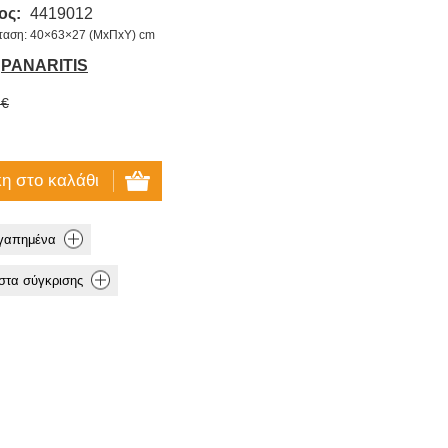
ος:
4419012
σταση: 40×63×27 (ΜxΠxΥ) cm
PANARITIS
 €