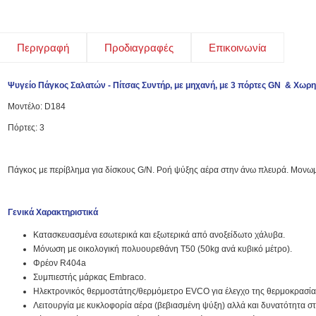
Περιγραφή
Προδιαγραφές
Επικοινωνία
Ψυγείο Πάγκος Σαλατών - Πίτσας Συντήρ, με μηχανή, με 3 πόρτες GN & Χωρη
Μοντέλο: D184
Πόρτες: 3
Πάγκος με περίβλημα για δίσκους G/N. Ροή ψύξης αέρα στην άνω πλευρά. Mονωμέ
Γενικά Χαρακτηριστικά
Κατασκευασμένα εσωτερικά και εξωτερικά από ανοξείδωτο χάλυβα.
Μόνωση με οικολογική πολυουρεθάνη Τ50 (50kg ανά κυβικό μέτρο).
Φρέον R404a
Συμπιεστής μάρκας Embraco.
Ηλεκτρονικός θερμοστάτης/θερμόμετρο EVCO για έλεγχο της θερμοκρασία
Λειτουργία με κυκλοφορία αέρα (βεβιασμένη ψύξη) αλλά και δυνατότητα στ