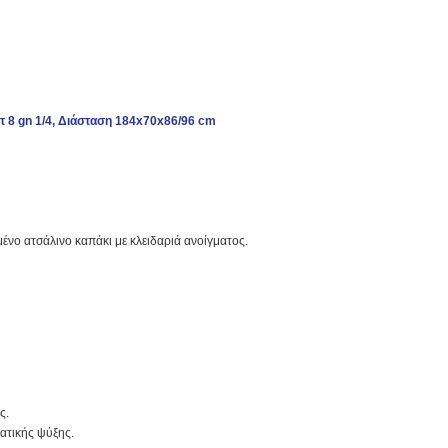
τ 8 gn 1/4, Διάσταση 184x70x86/96 cm
νο ατσάλινο καπάκι με κλειδαριά ανοίγματος.
ς.
ατικής ψύξης.