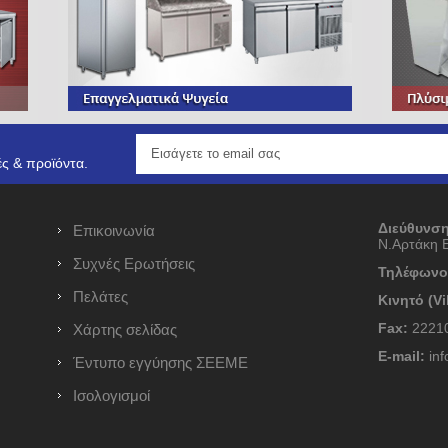
ς & προϊόντα.
Διεύθυνση
Επικοινωνία
Ν.Αρτάκη 
Συχνές Ερωτήσεις
Τηλέφωνο
Πελάτες
Κινητό (Vi
Fax:
22210
Χάρτης σελίδας
E-mail:
inf
Έντυπο εγγύησης ΣΕΕΜΕ
Ισολογισμοί
ν