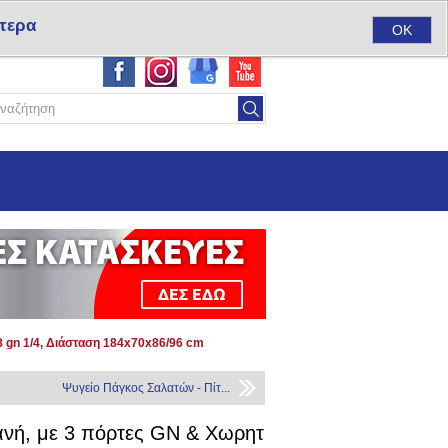
τερα
ύ
Σύνδεση
Αγαπημένα
(0)
Καλάθι αγορών
(0)
OK
8 gn 1/4, Διάσταση 184x70x86/96 cm
Ψυγείο Πάγκος Σαλατών - Πίτ...
ανή, με 3 πόρτες GN & Χωρητ