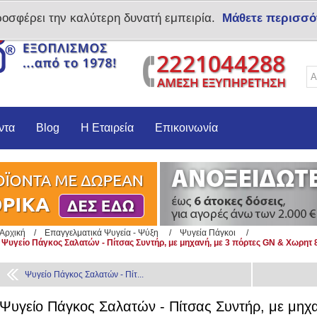
ροσφέρει την καλύτερη δυνατή εμπειρία.
Μάθετε περισσό
Δημιoυργία λογαριασμο
ντα
Blog
Η Εταιρεία
Επικοινωνία
Αρχική
/
Επαγγελματικά Ψυγεία - Ψύξη
/
Ψυγεία Πάγκοι
/
Ψυγείο Πάγκος Σαλατών - Πίτσας Συντήρ, με μηχανή, με 3 πόρτες GN & Χωρητ 
Ψυγείο Πάγκος Σαλατών - Πίτ...
Ψυγείο Πάγκος Σαλατών - Πίτσας Συντήρ, με μηχ