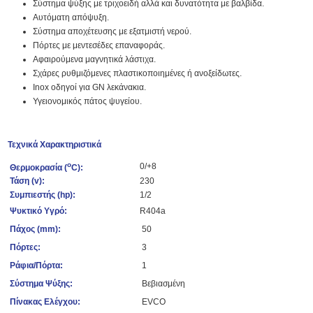
Σύστημα ψύξης με τριχοειδή αλλά και δυνατότητα με βαλβίδα.
Αυτόματη απόψυξη.
Σύστημα αποχέτευσης με εξατμιστή νερού.
Πόρτες με μεντεσέδες επαναφοράς.
Αφαιρούμενα μαγνητικά λάστιχα.
Σχάρες ρυθμιζόμενες πλαστικοποιημένες ή ανοξείδωτες.
Ιnox οδηγοί για GN λεκάνακια.
Υγειονομικός πάτος ψυγείου.
Τεχνικά Χαρακτηριστικά
o
0/+8
Θερμοκρασία (
C):
Τάση (v):
230
Συμπιεστής (hp):
1/2
Ψυκτικό Υγρό:
R404a
Πάχος (mm):
50
Πόρτες:
3
Ράφια/Πόρτα:
1
Σύστημα Ψύξης:
Βεβιασμένη
Πίνακας Ελέγχου:
EVCO