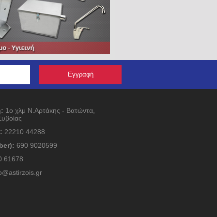
:
1ο χλμ Ν.Αρτάκης - Βατώντα,
Ευβοίας
:
22210 44288
ber):
690 9020599
 61678
o@astirzois.gr