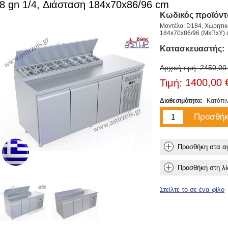
8 gn 1/4, Διάσταση 184x70x86/96 cm
Κωδικός προϊόντ
Μοντέλο: D184, Χωρητικό
184x70x86/96 (ΜxΠxΥ)
Κατασκευαστής:
Αρχική τιμή:
2450,00
1400,00 
Τιμή:
Διαθεσιμότητα:
Κατόπι