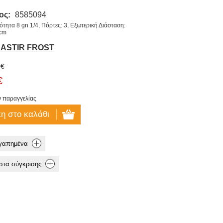
ος:
8585094
τητα 8 gn 1/4, Πόρτες: 3, Εξωτερική Διάσταση:
 cm
ASTIR FROST
 €
€
ν παραγγελίας