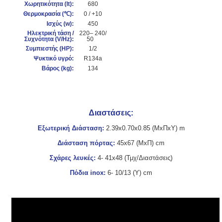
Χωρητικότητα (lt):
680
Θερμοκρασία (℃
):
0 / +10
Ισχύς (
w):
450
Ηλεκτρική τάση /
220– 240/
Συχνότητα (V/Hz):
50
Συμπιεστής (HP):
1/2
Ψυκτικό υγρό:
R134a
Βάρος
(kg):
134
Διαστάσεις:
Εξωτερική Διάσταση:
2.39x0.70x0.85 (ΜxΠxΥ) m
Διάσταση πόρτας:
45x67 (ΜxΠ) cm
Σχάρες λευκές:
4- 41x48 (Τμχ/Διαστάσεις)
Πόδια inox:
6- 10/13 (Υ) cm