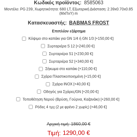
Κωδικός προϊόντος:
8585063
Μοντέλο: PG 239, Χωρητικότητα: 680 LT, Εξωτερική Διάσταση: 2.39x0.70x0.85
(ΜxΠxΥ) m
Κατασκευαστής:
BABMAS FROST
Επιπλέον εξάρτημα
Κόψιμο στο καπάκι για GN 1/4 ή GN 1/3 [+150,00 €]
Συρταριέρα S 12 [+240,00 €]
Συρταριέρα S1 [+230,00 €]
Συρταριέρα S2 [+340,00 €]
Σήκωμα στο καπάκι [+110,00 €]
Σχάρα Πλαστικοποιημένη [+15,00 €]
Σχάρα INOX [+40,00 €]
Οδηγός για Σχάρες/GN [+20,00 €]
Τοποθέτηση Νερού (Βρύση, Γούρνα, Kαζανάκι) [+260,00 €]
Ρόδες 4 τμχ (2 με φρένο 2 χωρίς) [+46,00 €]
Αρχική τιμή:
1860,00 €
1290,00 €
Τιμή: