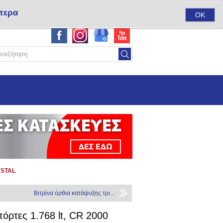
τερα
ύ
Σύνδεση
Αγαπημένα
(0)
Καλάθι αγορών
(0)
OK
RYSTAL
Βιτρίνα όρθια κατάψυξης τρι...
πόρτες 1.768 lt, CR 2000