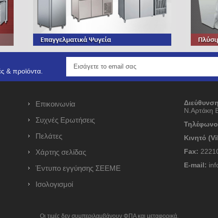
ς & προϊόντα.
Διεύθυνση
Επικοινωνία
Ν.Αρτάκη 
Συχνές Ερωτήσεις
Τηλέφωνο
Πελάτες
Κινητό (Vi
Fax:
22210
Χάρτης σελίδας
E-mail:
inf
Έντυπο εγγύησης ΣΕΕΜΕ
Ισολογισμοί
ν
Οι τιμές δεν συμπεριλαμβάνουν ΦΠΑ και μεταφορικά.