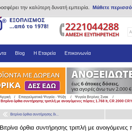
ροσφέρει την καλύτερη δυνατή εμπειρία.
Μάθετε περισσό
Δημιoυργία λογαριασμο
ντα
Blog
Η Εταιρεία
Επικοινωνία
Αρχική
/
Επαγγελματικά Ψυγεία - Ψύξη
/
Ψυγεία Βιτρίνες Σνακ
/
Βιτρίνα όρθια συντήρησης τριπλή με ανοιγόμενες πόρτες 1.768 lt, CR 2000 C
Βιτρίνα όρθια συντήρησης δι...
Βιτρίνα όρθια συντήρησης τριπλή με ανοιγόμενες 