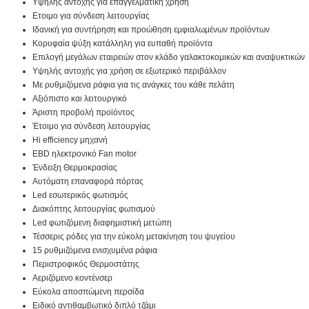
Υψηλής αντοχής για επαγγελματική χρήση
Ετοιμο για σύνδεση λειτουργίας
Ιδανική για συντήρηση και προώθηση εμφιαλωμένων προϊόντων
Κορυφαία ψύξη κατάλληλη για ευπαθή προϊόντα
Επιλογή μεγάλων εταιρειών στον κλάδο γαλακτοκομικών και αναψυκτικών
Υψηλής αντοχής για χρήση σε εξωτερικό περιβάλλον
Με ρυθμιζόμενα ράφια για τις ανάγκες του κάθε πελάτη
Αξιόπιστο και λειτουργικό
Άριστη προβολή προϊόντος
Έτοιμο για σύνδεση λειτουργίας
Hi efficiency μηχανή
EBD ηλεκτρονικό Fan motor
Ένδειξη Θερμοκρασίας
Αυτόματη επαναφορά πόρτας
Led εσωτερικός φωτισμός
Διακόπτης λειτουργίας φωτισμού
Led φωτιζόμενη διαφημιστική μετώπη
Τέσσερις ρόδες για την εύκολη μετακίνηση του ψυγείου
15 ρυθμιζόμενα ενισχυμένα ράφια
Περιστροφικός Θερμοστάτης
Αεριζόμενο κοντένσερ
Εύκολα αποσπώμενη περσίδα
Ειδικό αντιθαμβωτικό διπλό τζάμι