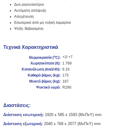
Δυο ρεγουλατόροι
Αυτόματη απόψυξη
Αποχέτευση
Εσωτερικό από μη τοξική λαμαρίνα
Ψύξη: Βεβιασμένη
Τεχνικά Χαρακτηριστικά
o
+2/ +7
Θερμοκρασία (
C):
Χωρητικότητα
(lt)
:
1.768
Κατανάλωση (kw/24h):
6.16
Καθαρό βάρος (kg):
175
Μεικτό βάρος (kg):
187
Ψυκτικό υγρό:
R290
Διαστάσεις:
Διάσταση εσωτερική:
1920 x 585 x 1593 (ΜxΠxΥ) mm
Διάσταση εξωτερική:
2040 x 768 x 2077 (ΜxΠxΥ) mm