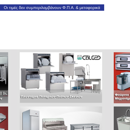
Οι τιμές δεν συμπεριλαμβάνουν Φ.Π.Α. & μεταφορικά