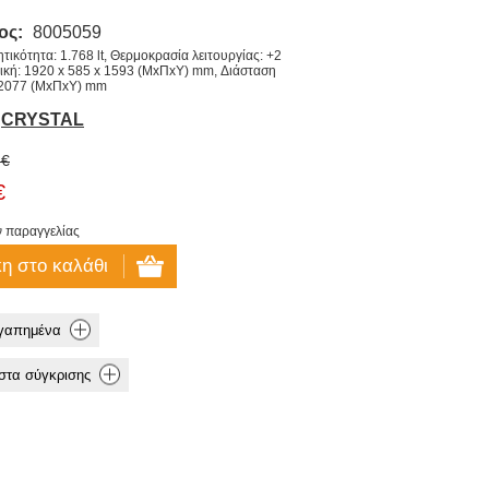
ος:
8005059
ικότητα: 1.768 lt, Θερμοκρασία λειτουργίας: +2
ρική: 1920 x 585 x 1593 (ΜxΠxΥ) mm, Διάσταση
x 2077 (ΜxΠxΥ) mm
CRYSTAL
 €
€
ν παραγγελίας