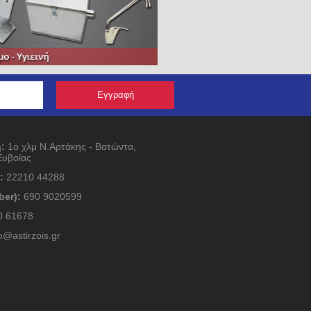
:
1ο χλμ Ν.Αρτάκης - Βατώντα,
Ευβοίας
:
22210 44288
ber):
690 9020599
 61678
o@astirzois.gr