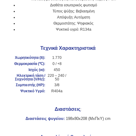
Διαθέτει εσωτερικός φωτισμό
Τύπος ψύξης: Βεβιασμένη
Απόψυξη: Αυτόματη
Θερμοστάτης: Ψηφιακός
Ψυκτικό υγρό: R134a
Τεχνικά Χαρακτηριστικά
Χωρητικότητα (lt):
1.770
Θερμοκρασία (℃
):
0 / +8
Ισχύς (
w):
450
Ηλεκτρική τάση /
220 – 240 /
Συχνότητα (V/Hz):
50
Συμπιεστής (HP):
3/8
Ψυκτικό Υγρό:
R404a
Διαστάσεις
:
Διαστάσεις ψυγείου:
198x80x208 (ΜxΠxΥ) cm