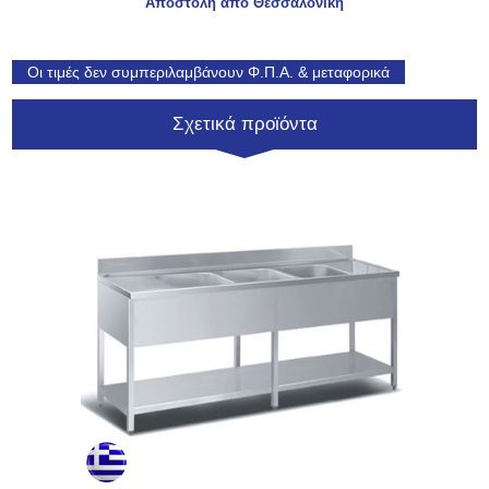
Αποστολή από Θεσσαλονίκη
Οι τιμές δεν συμπεριλαμβάνουν Φ.Π.Α. & μεταφορικά
Σχετικά προϊόντα