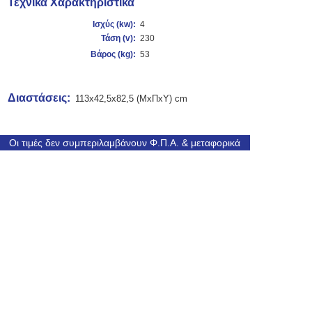
Τεχνικά Χαρακτηριστικά
Ισχύς (
kw):
4
Τάση (v):
230
Βάρος (kg):
53
Διαστάσεις:
113x42,5x82,5 (ΜxΠxΥ) cm
Οι τιμές δεν συμπεριλαμβάνουν Φ.Π.Α. & μεταφορικά