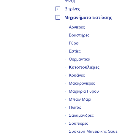
Ψύξη
Βιτρίνες
Μηχανήματα Εστίασης
Αρνιέρες
Βραστήρες
Γύροι
Εστίες
Θερμαντικά
Κοτοπουλιέρες
Κουζίνες
Μακαρονιέρες
Μαχαίρια Γύρου
Μπαιν Μαρί
Πλατώ
Σαλαμάνδρες
Σουπιέρες
Συσκευή Μαγειρικής Sous