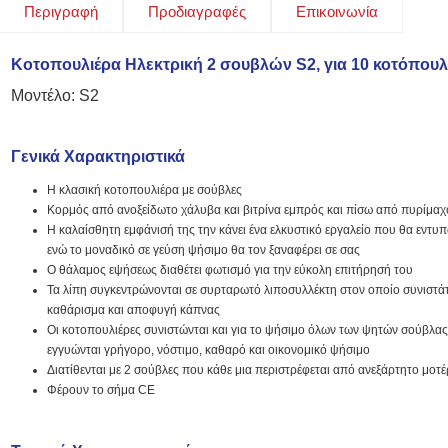
Περιγραφή
Προδιαγραφές
Επικοινωνία
Κοτοπουλιέρα Ηλεκτρική 2 σουβλών S2, για 10 κοτόπο
Μοντέλο: S2
Γενικά Χαρακτηριστικά
Η κλασική κοτοπουλιέρα με σούβλες
Κορμός από ανοξείδωτο χάλυβα και βιτρίνα εμπρός και πίσω από πυρίμαχ
Η καλαίσθητη εμφάνισή της την κάνει ένα ελκυστικό εργαλείο που θα εντυ
ενώ το μοναδικό σε γεύση ψήσιμο θα τον ξαναφέρει σε σας
Ο θάλαμος εψήσεως διαθέτει φωτισμό για την εύκολη επιτήρησή του
Τα λίπη συγκεντρώνονται σε συρταρωτό λιποσυλλέκτη στον οποίο συνιστάτα
καθάρισμα και αποφυγή κάπνας
Οι κοτοπουλιέρες συνιστώνται και για το ψήσιμο όλων των ψητών σούβλας (α
εγγυώνται γρήγορο, νόστιμο, καθαρό και οικονομικό ψήσιμο
Διατίθενται με 2 σούβλες που κάθε μια περιστρέφεται από ανεξάρτητο μοτ
Φέρουν το σήμα CE