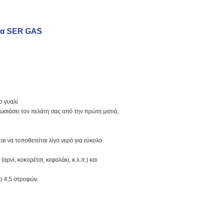
υλα SER GAS
ο γυαλί
πωσιάσει τον πελάτη σας από την πρώτη ματιά,
ι να τοποθετείται λίγο νερό για εύκολο
ρνί, κοκορέτσι, κεφαλάκι, κ.λ.π.) και
έρ 4,5 στροφών.