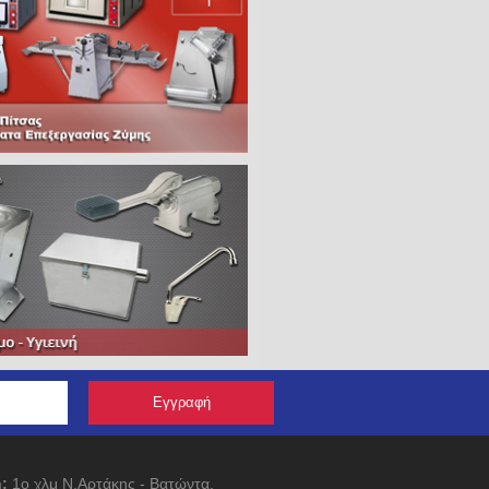
:
1ο χλμ Ν.Αρτάκης - Βατώντα,