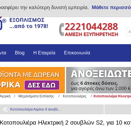
ροσφέρει την καλύτερη δυνατή εμπειρία.
Μάθετε περισσό
Δημιoυργία λογαριασμο
ντα
Blog
Η Εταιρεία
Επικοινωνία
Αρχική
/
Μηχανήματα Εστίασης
/
Κοτοπουλιέρες
/
Κοτοπουλιέρα Ηλεκτρι
Κοτοπουλιέρα Αερίου 4 σουβλ...
Κοτοπουλιέρα Ηλεκτρική 2 σουβλών S2, για 10 