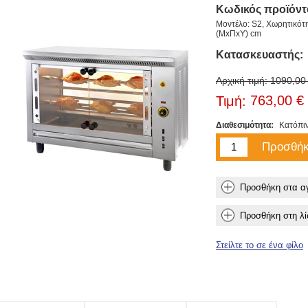
Κωδικός προϊόντ
Μοντέλο: S2, Χωρητικότ
(ΜxΠxΥ) cm
Κατασκευαστής:
Αρχική τιμή:
1090,00
763,00 €
Τιμή:
Διαθεσιμότητα:
Κατόπι