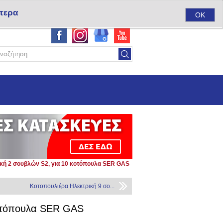
τερα
ύ
Σύνδεση
Αγαπημένα
(0)
Καλάθι αγορών
(0)
OK
κή 2 σουβλών S2, για 10 κοτόπουλα SER GAS
Κοτοπουλιέρα Ηλεκτρική 9 σο...
κοτόπουλα SER GAS