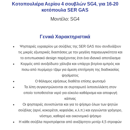
Κοτοπουλιέρα Αερίου 4 σουβλών SG4, για 16-20
κοτόπουλα SER GAS
Μοντέλο: SG4
Γενικά Χαρακτηριστικά
Ψησταριές υγραερίου με σούβλες της SER GAS που συνδυάζουν
τις μικρές εξωτερικές διαστάσεις με την μεγάλη παραγωγικότητα και
το εντυπωσιακό design παρέχοντας έτσι ένα ιδανικό αποτέλεσμα
Κορμός από ανοξείδωτο χάλυβα και υπάρχει βιτρίνα εμπρός και
πισω από πυρίμαχο τζαμι για άμεση επιτήρηση της διαδικασίας
ψησίματος
Ο θάλαμος εψήσεως διαθέτει επίσης φωτισμό
Τα λίπη συγκεντρώνονται σε συρταρωτό λιποσυλλέκτη στον
οποίο τοποθετείται νερό για εύκολο καθάρισμα και αποφυγή
κάπνας
Οι ψησταριές συνιστώνται και για το ψήσιμο όλων των ψητών
σούβλας (αρνί, κοκορέτσι, κεφαλάκι, κ.λ.π.) και εγγυώνται γρήγορο,
νόστιμο, καθαρό και οικονομικό ψήσιμο
Η κάθε σούβλα περιστρέφεται από ανεξάρτητο μοτέρ 4,5 στροφών