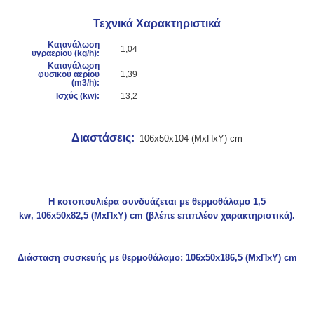
Τεχνικά Χαρακτηριστικά
Κατανάλωση
1,04
υγραερίου (kg/h):
Κατανάλωση
φυσικού αερίου
1,39
(m3/h):
Ισχύς (
kw):
13,2
Διαστάσεις:
106x50x104 (ΜxΠxΥ) cm
Η κοτοπουλιέρα συνδυάζεται με θερμοθάλαμο 1,5
kw,
106x50x82,5 (ΜxΠxΥ) cm
(βλέπε επιπλέον χαρακτηριστικά).
Διάσταση συσκευής με θερμοθάλαμο: 106x50x186,5 (ΜxΠxΥ) cm