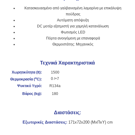
Κατασκευασμένο από γαλβανισμένη λαμαρίνα με επικάλυψη
πούδρας
Αυτόματη απόψυξη
DC μοτέρ εξατμιστή για χαμηλή κατανάλωση
Φωτισμός LED
Πόρτα ανοιγόμενη με επαναφορά
Θερμοστάτης: Μηχανικός
Τεχνικά Χαρακτηριστικά
Χωρητικότητα (lt):
1500
o
0 /+7
Θερμοκρασία (
C):
Ψυκτικό Υγρό:
R134a
Βάρος (kg):
180
Διαστάσεις:
Εξωτερικές Διαστάσεις:
171x72x200 (ΜxΠxΥ) cm