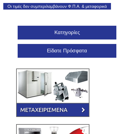
Οι τιμές δεν συμπεριλαμβάνουν Φ.Π.Α. & μεταφορικά
Κατηγορίες
Είδατε Πρόσφατα