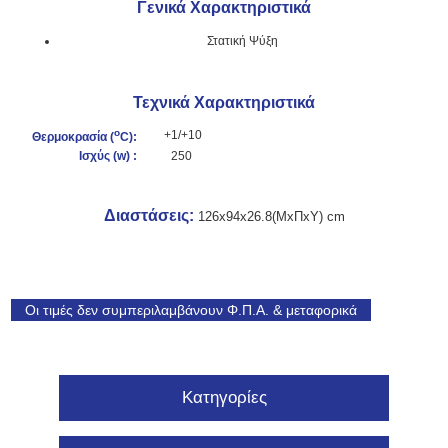
Γενικά Χαρακτηριστικά
Στατική Ψύξη
Τεχνικά Χαρακτηριστικά
o
+1/+10
Θερμοκρασία (
C):
Ισχύς (w
) :
250
Διαστάσεις:
126
x94x26.8(ΜxΠxΥ) cm
Οι τιμές δεν συμπεριλαμβάνουν Φ.Π.Α. & μεταφορικά
Κατηγορίες