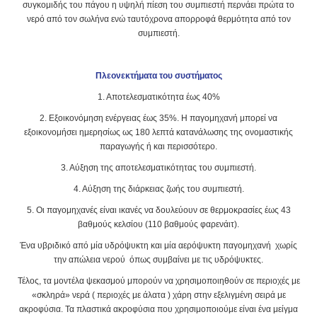
συγκομιδής του πάγου η υψηλή πίεση του συμπιεστή περνάει πρώτα το
νερό από τον σωλήνα ενώ ταυτόχρονα απορροφά θερμότητα από τον
συμπιεστή.
Πλεονεκτήματα του συστήματος
1. Αποτελεσματικότητα έως 40%
2. Εξοικονόμηση ενέργειας έως 35%. Η παγομηχανή μπορεί να
εξοικονομήσει ημερησίως ως 180 λεπτά κατανάλωσης της ονομαστικής
παραγωγής ή και περισσότερο.
3. Αύξηση της αποτελεσματικότητας του συμπιεστή.
4. Αύξηση της διάρκειας ζωής του συμπιεστή.
5. Οι παγομηχανές είναι ικανές να δουλεύουν σε θερμοκρασίες έως 43
βαθμούς κελσίου (110 βαθμούς φαρενάιτ).
Ένα υβριδικό από μία υδρόψυκτη και μία αερόψυκτη παγομηχανή χωρίς
την απώλεια νερού όπως συμβαίνει με τις υδρόψυκτες.
Τέλος, τα μοντέλα ψεκασμού μπορούν να χρησιμοποιηθούν σε περιοχές με
«σκληρά» νερά ( περιοχές με άλατα ) χάρη στην εξελιγμένη σειρά με
ακροφύσια. Τα πλαστικά ακροφύσια που χρησιμοποιούμε είναι ένα μείγμα