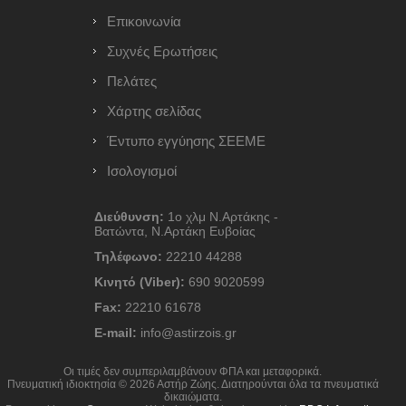
Επικοινωνία
Συχνές Ερωτήσεις
Πελάτες
Χάρτης σελίδας
Έντυπο εγγύησης ΣΕΕΜΕ
Ισολογισμοί
Διεύθυνση:
1ο χλμ Ν.Αρτάκης -
Βατώντα, Ν.Αρτάκη Ευβοίας
Τηλέφωνο:
22210 44288
Κινητό (Viber):
690 9020599
Fax:
22210 61678
E-mail:
info@astirzois.gr
Οι τιμές δεν συμπεριλαμβάνουν ΦΠΑ και μεταφορικά.
Πνευματική ιδιοκτησία © 2026 Αστήρ Ζώης. Διατηρούνται όλα τα πνευματικά
δικαιώματα.