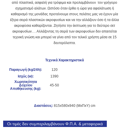
από πλαστικά, ασφαλή για τρόφιμα και προλαμβάνουν τον γρήγορο
σχηματισμό αλάτων. Ωστόσο όταν έρθει η ώρα για αφαλάτωση ή
καθαρισμό της μονάδας προτείνουμε στους πελάτες μας να έχουν μία
έξτρα σειρά πλαστικών ακροφυσίων και να την αλλάζουν όσο ή τα άλλα
ακροφύσια καθαρίζονται. Ζητήστε την έκπτωση για το δεύτερο σετ
ακροφυσίων…. Αλλάζοντας τη σειρά των ακροφυσίων δεν απαιτείται
τεχνική γνώση και μπορεί να γίνει από τον τελικό χρήστη μέσα σε 15
δευτερόλεπτα.
Τεχνικά Χαρακτηριστικά
Παραγωγή (kg/24h):
120
Ισχύς (w):
1390
Χωρητικότητα
Δοχείου
45-50
Αποθήκευσης (kg):
Διαστάσεις:
815x580x940 (ΜxΠxΥ) cm
Οι τιμές δεν συμπεριλαμβάνουν Φ.Π.Α. & μεταφορικά