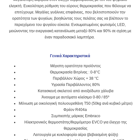
ελεγκτή. Ευκολότερη ρύθμιση του εύρους θερμοκρασίας που θέλουμε να
επιτύχουμε. Μεγάλες γυάλινες επιφάνειες, που βελτιστοποιούν την
ορατότητα των ψυγείων, βοηθώντας τους πελάτες σας να βλέπουν το
περιεχόμενο του ψυγείου εύκολα. Ενσωματωμένος φωτισμός LED,
μειώνοντας την ενεργειακή κατανάλωση μεταξύ 80% και 90% σε σχέση με
έναν παραδοσιακό λαμπτήρα.
Γενικά Χαρακτηριστικά
Μέγιστη ορατότητα προϊόντος
Θερμοκρασία Βιτρίνας : 0-8°C
Περιβάλλον Χώρος + 38 °C
Υγρασία Περιβάλλοντος 80%
Κατασκευή σκελετού από ανοξείδωτο χάλυβα
Άνοιγμα με αυτόματο κλείσιμο 0-80 / 85º
Μόνωση με οικολογική πολυουρεθάνη Τ50 (50kg ανά κυβικό μέτρο)
Φρέον R404a
Συμπιεστής μάρκας Embraco
Ηλεκτρονικός θερμοστάτης/θερμόμετρο EVCO για έλεγχο της
θερμοκρασίας
Λειτουργία με κυκλοφορία αέρα (βεβιασμένη ψύξη)