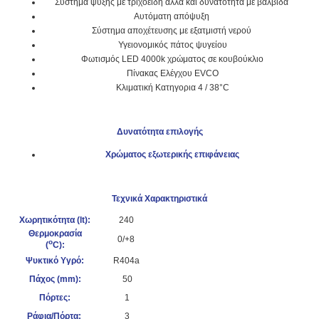
Σύστημα ψύξης με τριχοειδή αλλά και δυνατότητα με βαλβίδα
Αυτόματη απόψυξη
Σύστημα αποχέτευσης με εξατμιστή νερού
Υγειονομικός πάτος ψυγείου
Φωτισμός LED 4000k χρώματος σε κουβούκλιο
Πίνακας Ελέγχου EVCO
Κλιματική Κατηγορια 4 / 38°C
Δυνατότητα επιλογής
Χρώματος εξωτερικής επιφάνειας
Τεχνικά Χαρακτηριστικά
Χωρητικότητα (lt):
240
Θερμοκρασία
0/+8
o
(
C):
Ψυκτικό Υγρό:
R404a
Πάχος (mm):
50
Πόρτες:
1
Ράφια/Πόρτα:
3