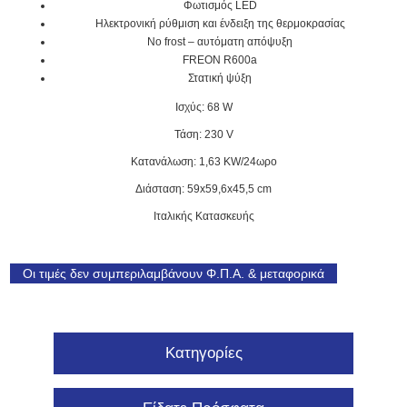
Φωτισμός LED
Ηλεκτρονική ρύθμιση και ένδειξη της θερμοκρασίας
No frost – αυτόματη απόψυξη
FREON R600a
Στατική ψύξη
Ισχύς: 68 W
Τάση: 230 V
Κατανάλωση: 1,63 KW/24ωρο
Διάσταση: 59x59,6x45,5 cm
Ιταλικής Κατασκευής
Οι τιμές δεν συμπεριλαμβάνουν Φ.Π.Α. & μεταφορικά
Κατηγορίες