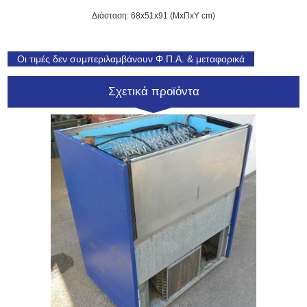
Διάσταση: 68x51x91 (ΜxΠxΥ cm)
Οι τιμές δεν συμπεριλαμβάνουν Φ.Π.Α. & μεταφορικά
Σχετικά προϊόντα