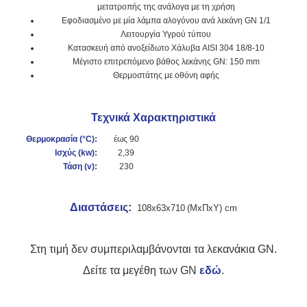
μετατροπής της ανάλογα με τη χρήση
Εφοδιασμένο με μία λάμπα αλογόνου ανά λεκάνη GN 1/1
Λειτουργία Υγρού τύπου
Κατασκευή από ανοξείδωτο Χάλυβα AISI 304 18/8-10
Μέγιστο επιτρεπόμενο βάθος λεκάνης GN: 150 mm
Θερμοστάτης με οθόνη αφής
Τεχνικά Χαρακτηριστικά
Θερμοκρασία (°C):
έως 90
Ισχύς (kw):
2,39
Τάση (v):
230
Διαστάσεις:
108x63x710
(ΜxΠxΥ) cm
Στη τιμή δεν συμπεριλαμβάνονται τα λεκανάκια GN.
Δείτε τα μεγέθη των GN
εδώ
.