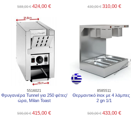
424,00 €
310,00 €
588,00 €
430,00 €
5516021
8585511
Φρυγανιέρα Tunnel για 250 φέτες/
Θερμαντικό inox με 4 λάμπες
ώρα, Milan Toast
2 gn 1/1
415,00 €
433,00 €
590,00 €
509,00 €