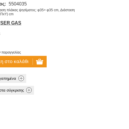
ος:
5504035
αση πλάκας ψησίματος: φ35+ φ35 cm, Διάσταση
xΠxΥ) cm
SER GAS
€
ν παραγγελίας