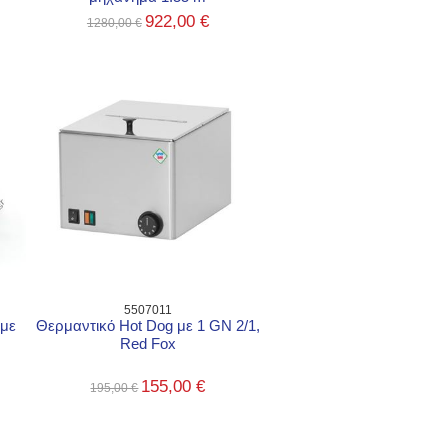
922,00 €
1280,00 €
5507011
 με
Θερμαντικό Hot Dog με 1 GN 2/1,
Red Fox
155,00 €
195,00 €