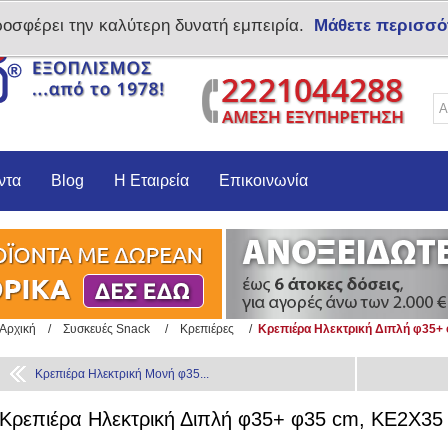
ροσφέρει την καλύτερη δυνατή εμπειρία.
Μάθετε περισσό
Δημιoυργία λογαριασμο
ντα
Blog
Η Εταιρεία
Επικοινωνία
Αρχική
/
Συσκευές Snack
/
Κρεπιέρες
/
Κρεπιέρα Ηλεκτρική Διπλή φ35+
Κρεπιέρα Ηλεκτρική Μονή φ35...
Κρεπιέρα Ηλεκτρική Διπλή φ35+ φ35 cm, KE2X3