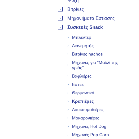
Ψύξη
Βιτρίνες
Μηχανήματα Εστίασης
Συσκευές Snack
Μπλέντερ
Διανεμητής
Βιτρίνες nachos
Μηχανές για "Μαλλί της
γριάς"
Βαφλιέρες
Εστίες
Θερμαντικά
Κρεπιέρες
Λουκουμαδιέρες
Μακαρονιέρες
Μηχανές Hot Dog
Μηχανές Pop Corn