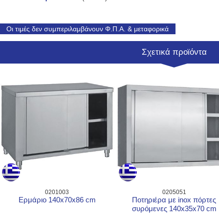
Οι τιμές δεν συμπεριλαμβάνουν Φ.Π.Α. & μεταφορικά
Σχετικά προϊόντα
0201003
0205051
Ερμάριο 140x70x86 cm
Ποτηριέρα με inox πόρτες
συρόμενες 140x35x70 cm