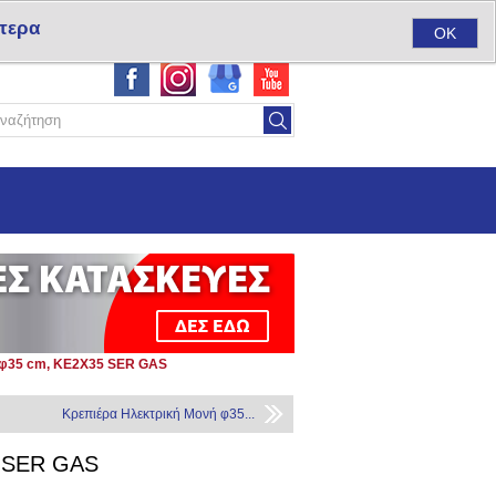
τερα
ύ
Σύνδεση
Αγαπημένα
(0)
Καλάθι αγορών
(0)
OK
 φ35 cm, KE2X35 SER GAS
Κρεπιέρα Ηλεκτρική Μονή φ35...
5 SER GAS