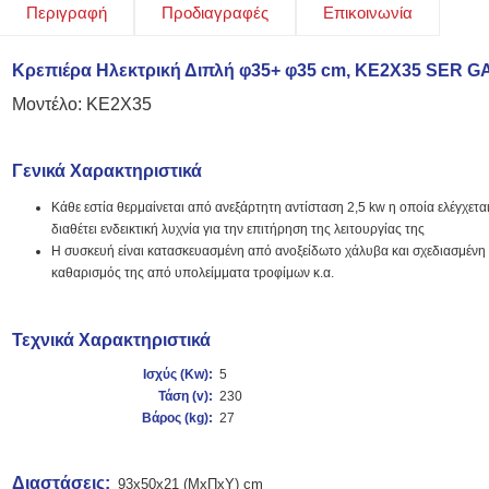
Περιγραφή
Προδιαγραφές
Επικοινωνία
Κρεπιέρα Ηλεκτρική Διπλή φ35+ φ35 cm, KE2X35 SER G
Μοντέλο: KE2X35
Γενικά Χαρακτηριστικά
Κάθε εστία θερμαίνεται από ανεξάρτητη αντίσταση 2,5 kw η οποία ελέγχετ
διαθέτει ενδεικτική λυχνία για την επιτήρηση της λειτουργίας της
Η συσκευή είναι κατασκευασμένη από ανοξείδωτο χάλυβα και σχεδιασμένη μ
καθαρισμός της από υπολείμματα τροφίμων κ.α.
Τεχνικά Χαρακτηριστικά
Ισχύς (K
w):
5
Τάση (v):
230
Βάρος (kg):
27
Διαστάσεις:
93x50x21 (ΜxΠxΥ) cm