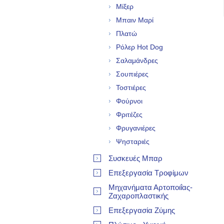
Μίξερ
Μπαιν Μαρί
Πλατώ
Ρόλερ Hot Dog
Σαλαμάνδρες
Σουπιέρες
Τοστιέρες
Φούρνοι
Φριτέζες
Φρυγανιέρες
Ψησταριές
Συσκευές Μπαρ
Επεξεργασία Τροφίμων
Μηχανήματα Αρτοποιΐας-
Ζαχαροπλαστικής
Επεξεργασία Ζύμης