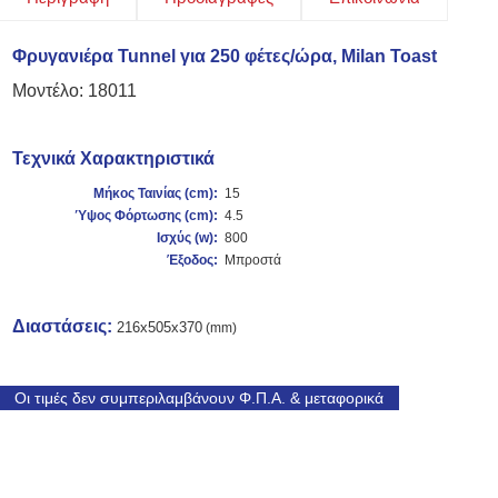
Φρυγανιέρα Tunnel για 250 φέτες/ώρα, Milan Toast
Μοντέλο: 18011
Τεχνικά Χαρακτηριστικά
Μήκος Ταινίας (cm):
15
Ύψος Φόρτωσης (cm):
4.5
Ισχύς (w
):
800
Έξοδος:
Μπροστά
Διαστάσεις
:
216
x505x370
(mm)
Οι τιμές δεν συμπεριλαμβάνουν Φ.Π.Α. & μεταφορικά