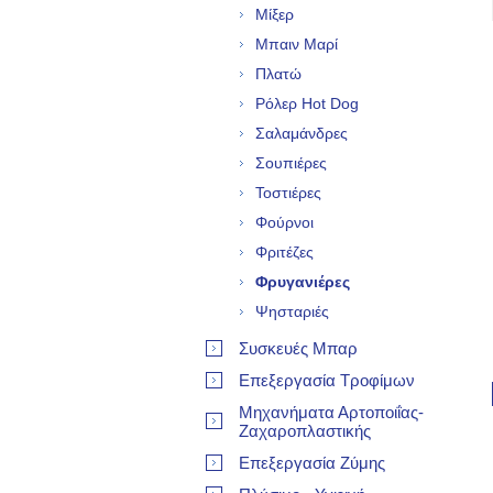
Μίξερ
Μπαιν Μαρί
Πλατώ
Ρόλερ Hot Dog
Σαλαμάνδρες
Σουπιέρες
Τοστιέρες
Φούρνοι
Φριτέζες
Φρυγανιέρες
Ψησταριές
Συσκευές Μπαρ
Επεξεργασία Τροφίμων
Μηχανήματα Αρτοποιΐας-
Ζαχαροπλαστικής
Επεξεργασία Ζύμης