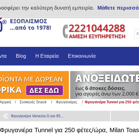
ροσφέρει την καλύτερη δυνατή εμπειρία.
Μάθετε περισσό
Δημιoυργία λογαριασμο
ντα
Blog
Η Εταιρεία
Επικοινωνία
Αρχική
/
Συσκευές Snack
/
Φρυγανιέρες
/
Φρυγανιέρα Tunnel για 250 φέτ
Φρυγανιέρα Venezia G για 95...
Φρυγανιέρα Tunnel για 250 φέτες/ώρα, Milan Toas