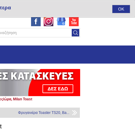
τερα
ύ
Σύνδεση
Αγαπημένα
(0)
Καλάθι αγορών
(0)
OK
ες/ώρα, Milan Toast
Φρυγανιέρα Toaster TS20, Ba...
t