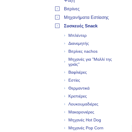
Ψύξη
Βιτρίνες
Μηχανήματα Εστίασης
Συσκευές Snack
Μπλέντερ
Διανεμητής
Βιτρίνες nachos
Μηχανές για "Μαλλί της
γριάς"
Βαφλιέρες
Εστίες
Θερμαντικά
Κρεπιέρες
Λουκουμαδιέρες
Μακαρονιέρες
Μηχανές Hot Dog
Μηχανές Pop Corn