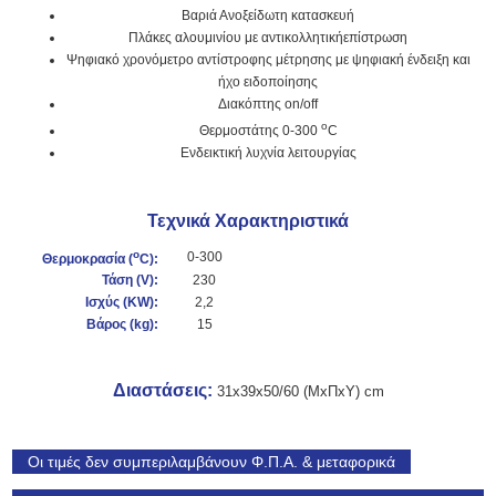
Βαριά Ανοξείδωτη κατασκευή
Πλάκες αλουμινίου με αντικολλητικήεπίστρωση
Ψηφιακό χρονόμετρο αντίστροφης μέτρησης με ψηφιακή ένδειξη και
ήχο ειδοποίησης
Διακόπτης on/off
o
Θερμοστάτης 0-300
C
Ενδεικτική λυχνία λειτουργίας
Τεχνικά Χαρακτηριστικά
o
0-300
Θερμοκρασία (
C):
Τάση (
V
):
230
Ισχύς (KW
):
2,2
Βάρος (kg):
15
Διαστάσεις
:
31x39x50/60
(ΜxΠxΥ) cm
Οι τιμές δεν συμπεριλαμβάνουν Φ.Π.Α. & μεταφορικά