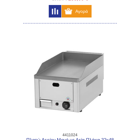
4411024
Πλατώ Αερίου Μονό με Λεία Πλάκα 32x48