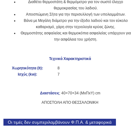
Διαθέτει θερμοστάτη & θερμόμετρο για τον σωστό έλεγχο
θερμοκρασίας του λαδιού.
Αποσπώμενη Σήτα για την περισυλλογή των υπολειμμάτων.
Βάνα με Μεγάλη διάμετρο για την έξοδο λαδιού και τον εύκολο
καθαρισμό, χάρη στην τεχνολογία κρύας ζώνης.
Θερμοστάτης ασφαλείας και θερμοκόπια ασφαλείας υπάρχουν για
την ασφάλεια του χρήστη.
Τεχνικά Χαρακτηριστικά
Χωρητικότητα (lt):
8
Ισχύς (k
w):
7
Διαστάσεις
: 40×70×34 (ΜxΠxΥ) cm
ΑΠΟΣΤΟΛΗ ΑΠΟ ΘΕΣΣΑΛΟΝΙΚΗ
Οι τιμές δεν συμπεριλαμβάνουν Φ.Π.Α. & μεταφορικά