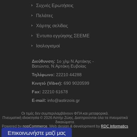
Συχνές Ερωτήσεις
Πελάτες
Χάρτης σελίδας
Έντυπο εγγύησης ΣΕΕΜΕ
Ισολογισμοί
Διεύθυνση:
1ο χλμ Ν.Αρτάκης -
Βατώντα, Ν.Αρτάκη Ευβοίας
Τηλέφωνο:
22210 44288
Κινητό (Viber):
690 9020599
Fax:
22210 61678
E-mail:
info@astirzois.gr
Οι τιμές δεν συμπεριλαμβάνουν ΦΠΑ και μεταφορικά.
Πνευματική ιδιοκτησία © 2026 Αστήρ Ζώης. Διατηρούνται όλα τα πνευματικά
δικαιώματα.
Powered by
nopCommerce
. Web design & development by
RDC Informatics
Επικοινωνήστε μαζί μας