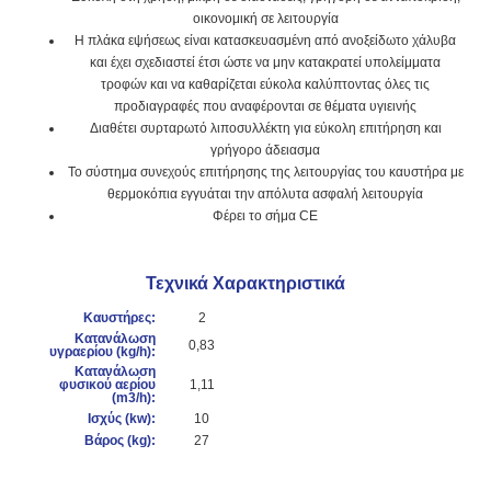
οικονομική σε λειτουργία
Η πλάκα εψήσεως είναι κατασκευασμένη από ανοξείδωτο χάλυβα
και έχει σχεδιαστεί έτσι ώστε να μην κατακρατεί υπολείμματα
τροφών και να καθαρίζεται εύκολα καλύπτοντας όλες τις
προδιαγραφές που αναφέρονται σε θέματα υγιεινής
Διαθέτει συρταρωτό λιποσυλλέκτη για εύκολη επιτήρηση και
γρήγορο άδειασμα
Το σύστημα συνεχούς επιτήρησης της λειτουργίας του καυστήρα με
θερμοκόπια εγγυάται την απόλυτα ασφαλή λειτουργία
Φέρει το σήμα CE
Τεχνικά Χαρακτηριστικά
Καυστήρες:
2
Κατανάλωση
0,83
υγραερίου (kg/h):
Κατανάλωση
φυσικού αερίου
1,11
(m3/h):
Ισχύς (k
w):
10
Βάρος (kg):
27