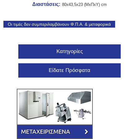
Διαστάσεις:
80x43,5x23 (ΜxΠxΥ) cm
Οι τιμές δεν συμπεριλαμβάνουν Φ.Π.Α. & μεταφορικά
Κατηγορίες
Είδατε Πρόσφατα