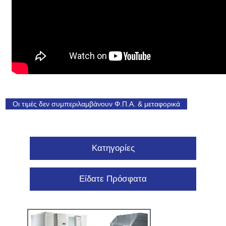
Οι τιμές δεν συμπεριλαμβάνουν Φ.Π.Α. & μεταφορικά
Κατηγορίες
Είδατε Πρόσφατα