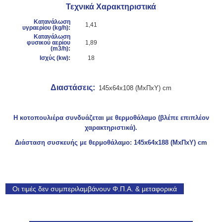
Τεχνικά Χαρακτηριστικά
Κατανάλωση
1,41
υγραερίου (kg/h):
Κατανάλωση
φυσικού αερίου
1,89
(m3/h):
Ισχύς (
kw):
18
Διαστάσεις:
145x64x108 (ΜxΠxΥ) cm
Η κοτοπουλιέρα συνδυάζεται με θερμοθάλαμο (βλέπε επιπλέον
χαρακτηριστικά).
Διάσταση συσκευής με θερμοθάλαμο: 145x64x188 (ΜxΠxΥ) cm
Οι τιμές δεν συμπεριλαμβάνουν Φ.Π.Α. & μεταφορικά