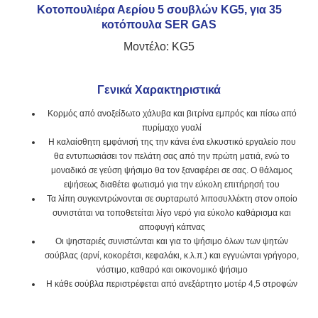
Κοτοπουλιέρα Αερίου 5 σουβλών KG5, για 35
κοτόπουλα SER GAS
Μοντέλο: KG5
Γενικά Χαρακτηριστικά
Κορμός από ανοξείδωτο χάλυβα και βιτρίνα εμπρός και πίσω από
πυρίμαχο γυαλί
Η καλαίσθητη εμφάνισή της την κάνει ένα ελκυστικό εργαλείο που
θα εντυπωσιάσει τον πελάτη σας από την πρώτη ματιά, ενώ το
μοναδικό σε γεύση ψήσιμο θα τον ξαναφέρει σε σας. Ο θάλαμος
εψήσεως διαθέτει φωτισμό για την εύκολη επιτήρησή του
Τα λίπη συγκεντρώνονται σε συρταρωτό λιποσυλλέκτη στον οποίο
συνιστάται να τοποθετείται λίγο νερό για εύκολο καθάρισμα και
αποφυγή κάπνας
Οι ψησταριές συνιστώνται και για το ψήσιμο όλων των ψητών
σούβλας (αρνί, κοκορέτσι, κεφαλάκι, κ.λ.π.) και εγγυώνται γρήγορο,
νόστιμο, καθαρό και οικονομικό ψήσιμο
Η κάθε σούβλα περιστρέφεται από ανεξάρτητο μοτέρ 4,5 στροφών