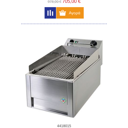
705,00 €
978,00 €
4418015