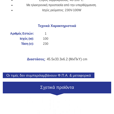
Με ηλεκτρονική προστασία από την υπερθέρμανση.
Ισχύς ρεύματος: 230V-100W
Τεχνικά Χαρακτηριστικά
Αριθμός Εστιών:
1
Ισχύς (
w):
100
Τάση (v):
230
Διαστάσεις
:
45.5x33.3x6.2
(ΜxΠxΥ) cm
Οι τιμές δεν συμπεριλαμβάνουν Φ.Π.Α. & μεταφορικά
Σχετικά προϊόντα