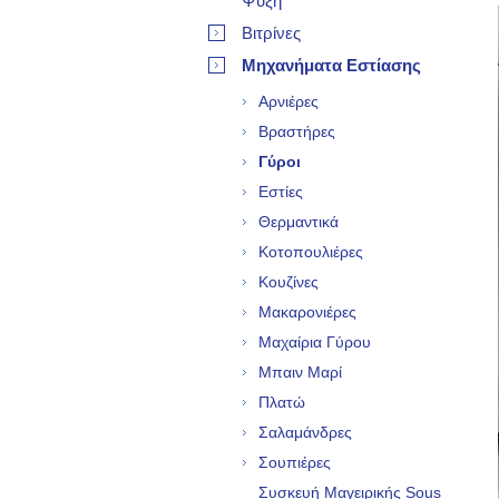
Ψύξη
Βιτρίνες
Μηχανήματα Εστίασης
Αρνιέρες
Βραστήρες
Γύροι
Εστίες
Θερμαντικά
Κοτοπουλιέρες
Κουζίνες
Μακαρονιέρες
Μαχαίρια Γύρου
Μπαιν Μαρί
Πλατώ
Σαλαμάνδρες
Σουπιέρες
Συσκευή Μαγειρικής Sous