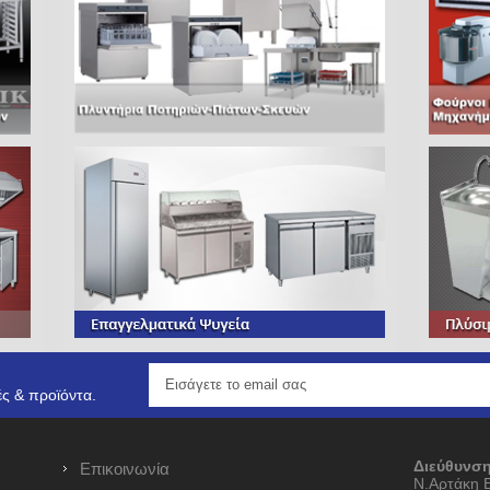
ς & προϊόντα.
Διεύθυνση
Επικοινωνία
Ν.Αρτάκη 