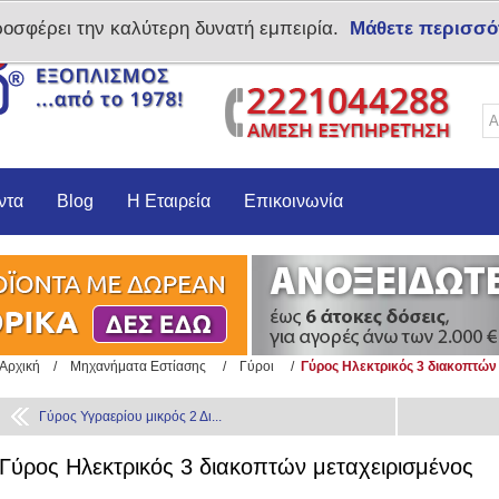
ροσφέρει την καλύτερη δυνατή εμπειρία.
Μάθετε περισσό
Δημιoυργία λογαριασμο
ντα
Blog
Η Εταιρεία
Επικοινωνία
Αρχική
/
Μηχανήματα Εστίασης
/
Γύροι
/
Γύρος Ηλεκτρικός 3 διακοπτών 
Γύρος Υγραερίου μικρός 2 Δι...
Γύρος Ηλεκτρικός 3 διακοπτών μεταχειρισμένος