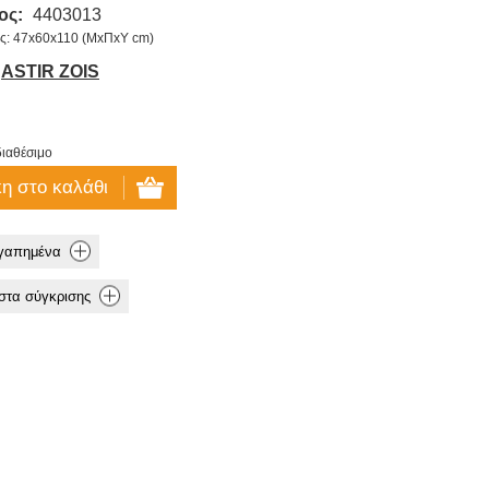
ος:
4403013
ις: 47x60x110 (ΜxΠxΥ cm)
ASTIR ZOIS
ιαθέσιμο