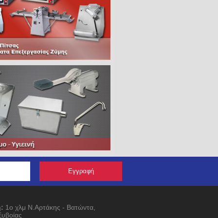
:
1ο χλμ Ν.Αρτάκης - Βατώντα,
Ευβοίας