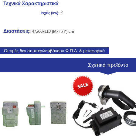
Τεχνικά Χαρακτηριστικά
Ισχύς (κw
):
9
Διαστάσεις:
47x60x110 (ΜxΠxΥ) cm
Οι τιμές δεν συμπεριλαμβάνουν Φ.Π.Α. & μεταφορικά
Σχετικά προϊόντα