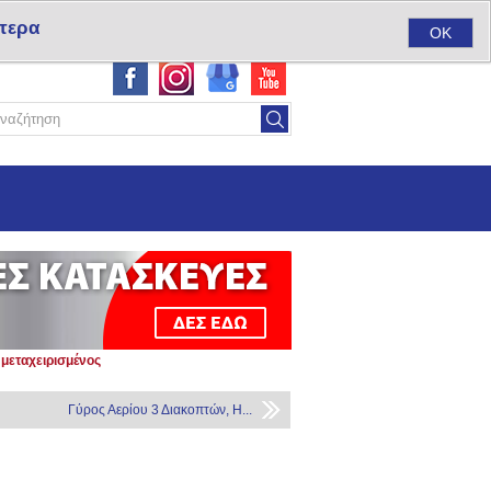
τερα
ύ
Σύνδεση
Αγαπημένα
(0)
Καλάθι αγορών
(0)
OK
μεταχειρισμένος
Γύρος Αερίου 3 Διακοπτών, H...