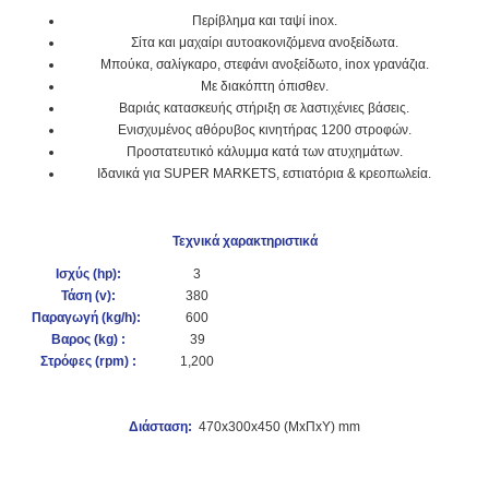
Περίβλημα και ταψί inox.
Σίτα και μαχαίρι αυτοακονιζόμενα ανοξείδωτα.
Μπούκα, σαλίγκαρο, στεφάνι ανοξείδωτο, inox γρανάζια.
Με διακόπτη όπισθεν.
Βαριάς κατασκευής στήριξη σε λαστιχένιες βάσεις.
Ενισχυμένος αθόρυβος κινητήρας 1200 στροφών.
Προστατευτικό κάλυμμα κατά των ατυχημάτων.
Ιδανικά για SUPER MARKETS, εστιατόρια & κρεοπωλεία.
Τεχνικά χαρακτηριστικά
Ισχύς (hp
):
3
Τάση (v):
380
Παραγωγή (kg/h):
600
Βαρος (kg) :
39
Στρόφες (rpm) :
1,200
Διάσταση:
470x300x450 (ΜxΠxΥ) mm