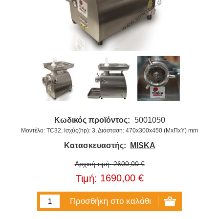
Κωδικός προϊόντος:
5001050
Μοντέλο: TC32, Ισχύς(hp): 3, Διάσταση: 470x300x450 (ΜxΠxΥ) mm
Κατασκευαστής:
MISKA
Αρχική τιμή:
2600,00 €
1690,00 €
Τιμή: