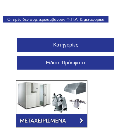
Οι τιμές δεν συμπεριλαμβάνουν Φ.Π.Α. & μεταφορικά
Κατηγορίες
Είδατε Πρόσφατα