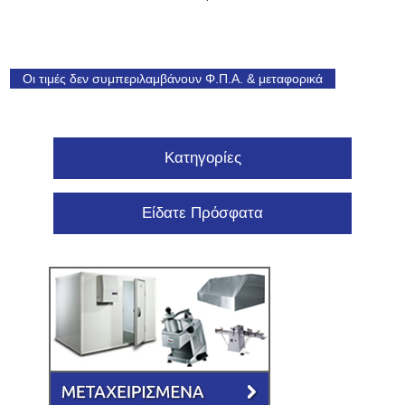
Οι τιμές δεν συμπεριλαμβάνουν Φ.Π.Α. & μεταφορικά
Κατηγορίες
Είδατε Πρόσφατα