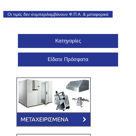
Οι τιμές δεν συμπεριλαμβάνουν Φ.Π.Α. & μεταφορικά
Κατηγορίες
Είδατε Πρόσφατα