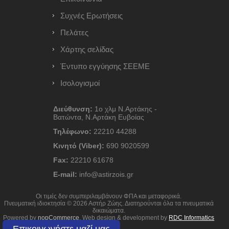
Συχνές Ερωτήσεις
Πελάτες
Χάρτης σελίδας
Έντυπο εγγύησης ΣΕΕΜΕ
Ισολογισμοί
Διεύθυνση:
1ο χλμ Ν.Αρτάκης -
Βατώντα, Ν.Αρτάκη Ευβοίας
Τηλέφωνο:
22210 44288
Κινητό (Viber):
690 9020599
Fax:
22210 61678
E-mail:
info@astirzois.gr
Οι τιμές δεν συμπεριλαμβάνουν ΦΠΑ και μεταφορικά.
Πνευματική ιδιοκτησία © 2026 Αστήρ Ζώης. Διατηρούνται όλα τα πνευματικά
δικαιώματα.
Powered by
nopCommerce
. Web design & development by
RDC Informatics