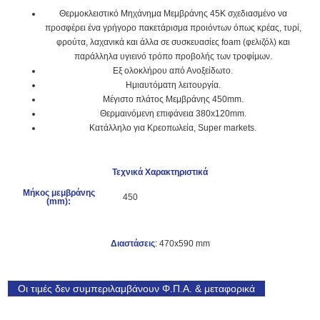
Θερμοκλειστικό Μηχάνημα Μεμβράνης 45K σχεδιασμένο να
προσφέρει ένα γρήγορο πακετάρισμα προιόντων όπως κρέας, τυρί,
φρούτα, λαχανικά και άλλα σε συσκευασίες foam (φελιζόλ) και
παράλληλα υγιεινό τρόπο προβολής των τροφίμων.
Eξ ολοκλήρου από Ανοξείδωτο.
Ημιαυτόματη λειτουργία.
Μέγιστο πλάτος Μεμβράνης 450mm.
Θερμαινόμενη επιφάνεια 380x120mm.
Κατάλληλο για Κρεοπωλεία, Super markets.
Τεχνικά Χαρακτηριστικά
Μήκος μεμβράνης
450
(mm):
Διαστάσεις
: 470x590 mm
Οι τιμές δεν συμπεριλαμβάνουν Φ.Π.Α. & μεταφορικά