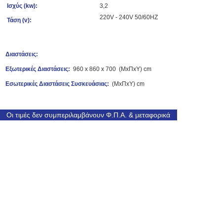
Ισχύς (k
w):
3,2
220V - 240V 50/60HZ
Τάση (v):
Διαστάσεις:
Εξωτερικές Διαστάσεις:
960 x 860 x 700 (ΜxΠxΥ) cm
Εσωτερικές Διαστάσεις Συσκευάσιας:
(ΜxΠxΥ) cm
Οι τιμές δεν συμπεριλαμβάνουν Φ.Π.Α. & μεταφορικά