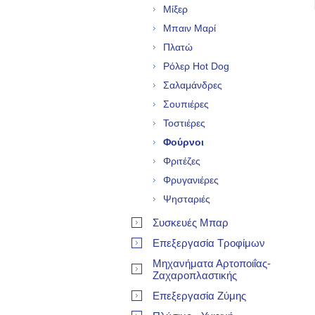
Μίξερ
Μπαιν Μαρί
Πλατώ
Ρόλερ Hot Dog
Σαλαμάνδρες
Σουπιέρες
Τοστιέρες
Φούρνοι
Φριτέζες
Φρυγανιέρες
Ψησταριές
Συσκευές Μπαρ
Επεξεργασία Τροφίμων
Μηχανήματα Αρτοποιΐας-
Ζαχαροπλαστικής
Επεξεργασία Ζύμης