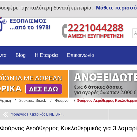
ροσφέρει την καλύτερη δυνατή εμπειρία.
Μάθετε περισσό
Δημιoυργία λογαριασμο
ντα
Blog
Η Εταιρεία
Επικοινωνία
Αρχική
/
Συσκευές Snack
/
Φούρνοι
/
Φούρνος Αερόθερμος Κυκλοθερμικός
Φούρνος Ηλεκτρικός LINE BRI...
Φούρνος Αερόθερμος Κυκλοθερμικός για 3 λαμαρίν