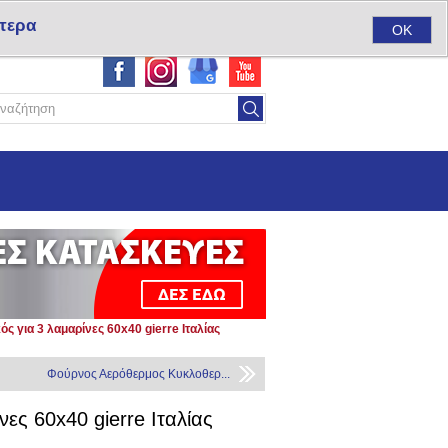
τερα
ύ
Σύνδεση
Αγαπημένα
(0)
Καλάθι αγορών
(0)
OK
 για 3 λαμαρίνες 60x40 gierre Ιταλίας
Φούρνος Αερόθερμος Κυκλοθερ...
ες 60x40 gierre Ιταλίας