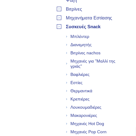
Ψύξη
Βιτρίνες
Μηχανήματα Εστίασης
Συσκευές Snack
Μπλέντερ
Διανεμητής
Βιτρίνες nachos
Μηχανές για "Μαλλί της
γριάς"
Βαφλιέρες
Εστίες
Θερμαντικά
Κρεπιέρες
Λουκουμαδιέρες
Μακαρονιέρες
Μηχανές Hot Dog
Μηχανές Pop Corn