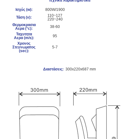
Τεχνικά Χαρακτηριστικά
Ισχύς (w
):
800W/1900
110~127
Τάση (v):
220~240
Θερμοκρασια
38-60
Αερα (°c):
Ταχυτητα
95
Αερα (m/s):
Χρονος
Στεγνωματος
5-7
(sec):
Διαστάσεις:
300x220x687 mm