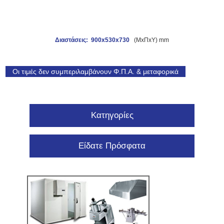
Διαστάσεις: 900x530x730
(ΜxΠxΥ) mm
Οι τιμές δεν συμπεριλαμβάνουν Φ.Π.Α. & μεταφορικά
Κατηγορίες
Είδατε Πρόσφατα