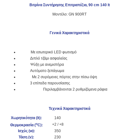
Βιτρίνα Συντήρησης Επιτραπέζια, 90 cm 140 lt
Μοντέλο: GN 900RT
Γενικά Χαρακτηριστικά
Με εσωτερικό LED φωτισμό
Διπλό τζάμι ασφαλείας
Ψύξη με ανεμιστήρα
Αυτόματο ξεπάγωμα
Με 2 συρόμενες πόρτες στην πίσω όψη
3 επίπεδα παρουσίασης
Περιλαμβάνονται 2 ρυθμιζόμενα ράφια
Τεχνικά Χαρακτηριστικά
Χωρητικότητα (lt):
140
o
+2 / +8
Θερμοκρασία (
C):
Ισχύς (w
):
350
Τάση (v):
230