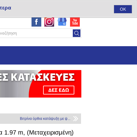
τερα
ύ
Σύνδεση
Αγαπημένα
(0)
Καλάθι αγορών
(0)
OK
Βιτρίνα όρθια κατάψυξη με ψ...
 1.97 m, (Μεταχειρισμένη)