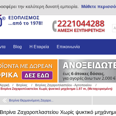
ροσφέρει την καλύτερη δυνατή εμπειρία.
Μάθετε περισσό
Δημιoυργία λογαριασμο
ντα
Blog
Η Εταιρεία
Επικοινωνία
Αρχική
/
Βιτρίνες
/
Βιτρίνες Ζαχαροπλαστείου - Αρτοποιείου
/
Βιτρίνα Ζαχαροπλαστείου Χωρίς ψυκτικό μηχάνημα 1.97 m, (Μεταχειρισμένη)
Βιτρίνα Θερμαινόμενη Ζαχαρο...
Βιτρίνα Ζαχαροπλαστείου Χωρίς ψυκτικό μηχάνημα