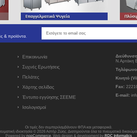
ς & προϊόντα.
Διεύθυνση
Επικοινωνία
Ν.Αρτάκη 
Συχνές Ερωτήσεις
Τηλέφωνο
Πελάτες
Κινητό (Vi
Fax:
22210
Χάρτης σελίδας
E-mail:
inf
Έντυπο εγγύησης ΣΕΕΜΕ
Ισολογισμοί
ν
Οι τιμές δεν συμπεριλαμβάνουν ΦΠΑ και μεταφορικά.
ευματική ιδιοκτησία © 2026 Αστήρ Ζώης. Διατηρούνται όλα τα πνευματικά δικαιώμα
Powered by
nopCommerce
. Web design & development by
RDC Informatics