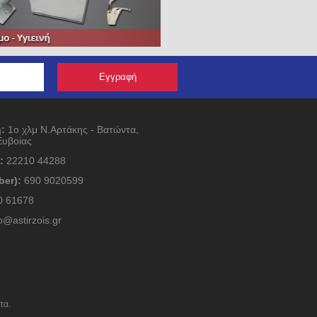
:
1ο χλμ Ν.Αρτάκης - Βατώντα,
Ευβοίας
:
22210 44288
ber):
690 9020599
 61678
o@astirzois.gr
τα.