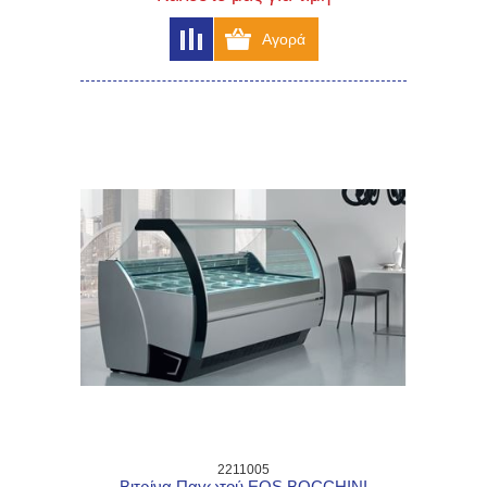
2211005
Βιτρίνα Παγωτού EOS BOCCHINI