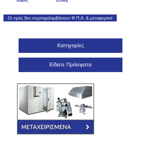
Βάρος
10,6kg
Οι τιμές δεν συμπεριλαμβάνουν Φ.Π.Α. & μεταφορικά
Κατηγορίες
Είδατε Πρόσφατα