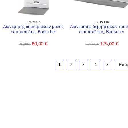
1705002
1705004
Διανεμητής δημητριακών μονός
Διανεμητής δημητριακών τριπ
επιτραπέζιος, Bartscher
επιτραπέζιος, Bartscher
60,00 €
175,00 €
76,00 €
220,00 €
1
2
3
4
5
Επό