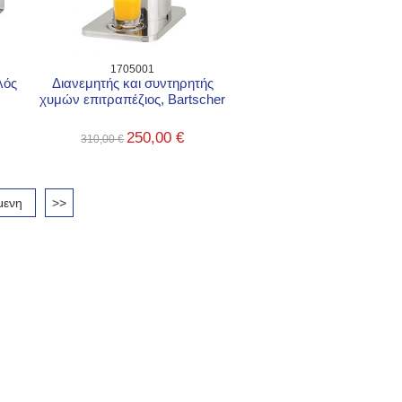
1705001
λός
Διανεμητής και συντηρητής
χυμών επιτραπέζιος, Bartscher
250,00 €
310,00 €
μενη
>>