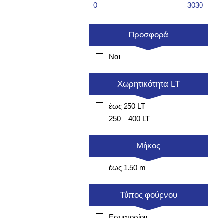
0
3030
Προσφορά
Ναι
Χωρητικότητα LT
έως 250 LT
250 – 400 LT
Μήκος
έως 1.50 m
Τύπος φούρνου
Εστιατορίου