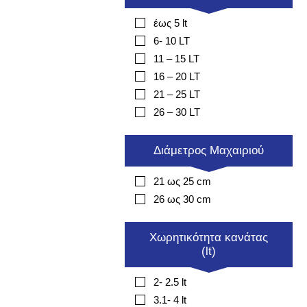
έως 5 lt
6- 10 LT
11 – 15 LT
16 – 20 LT
21 – 25 LT
26 – 30 LT
Διάμετρος Μαχαιριού
21 ως 25 cm
26 ως 30 cm
Χωρητικότητα κανάτας
(lt)
2- 2.5 lt
3.1- 4 lt