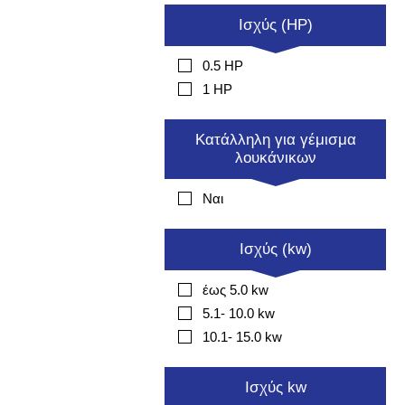
Ισχύς (HP)
0.5 HP
1 HP
Κατάλληλη για γέμισμα
λουκάνικων
Ναι
Ισχύς (kw)
έως 5.0 kw
5.1- 10.0 kw
10.1- 15.0 kw
Ισχύς kw