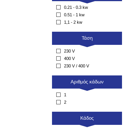
0.21 - 0.3 kw
0.51 - 1 kw
1,1 - 2 kw
Τάση
230 V
400 V
230 V / 400 V
Αριθμός κάδων
1
2
Κάδος