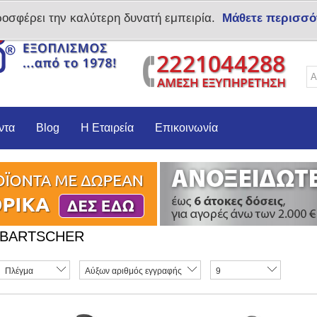
ροσφέρει την καλύτερη δυνατή εμπειρία.
Μάθετε περισσό
Δημιoυργία λογαριασμο
ντα
Blog
Η Εταιρεία
Επικοινωνία
BARTSCHER
Πλέγμα
Αύξων αριθμός εγγραφής
9