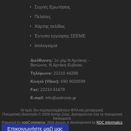
Συχνές Ερωτήσεις
Πελάτες
Χάρτης σελίδας
Έντυπο εγγύησης ΣΕΕΜΕ
Ισολογισμοί
Διεύθυνση:
1ο χλμ Ν.Αρτάκης -
Βατώντα, Ν.Αρτάκη Ευβοίας
Τηλέφωνο:
22210 44288
Κινητό (Viber):
690 9020599
Fax:
22210 61678
E-mail:
info@astirzois.gr
Οι τιμές δεν συμπεριλαμβάνουν ΦΠΑ και μεταφορικά.
Πνευματική ιδιοκτησία © 2026 Αστήρ Ζώης. Διατηρούνται όλα τα πνευματικά
δικαιώματα.
Powered by
nopCommerce
. Web design & development by
RDC Informatics
Επικοινωνήστε μαζί μας